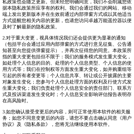
私政策也会随之更新。但未经您明确同意，我们不会削减您依
据本隐私政策所应享有的权利。我们会通过我们的网站、移动
端上发出更新版本并在生效前通过内部弹窗方式或以其他适当
方式提醒您相关内容的更新，也请您访问卓越万能遥控器以便
及时了解最新的隐私政策。
2.对于重大变更，视具体情况我们还会提供更为显著的通知
（包括平台会通过应用内部弹窗的方式进行意见征集、公告通
知甚至向您提供弹窗提示），并再次征得您的同意。本政策所
指的重大变更包括但不限于：我们的服务模式发生重大变化，
如处理个人信息的目的、处理的个人信息类型、个人信息的使
用方式等；我们在控制权等方面发生重大变化，如并购重组等
引起的所有者变更等；个人信息共享、转让或公开披露的主要
对象发生变化；您参与个人信息处理方面的权利及行使方式发
生重大变化；我们负责处理个人信息安全的责任部门、联系方
式及投诉渠道发生变化时；个人信息安全影响评估报告表明存
在高风险时。
3.如您确认接受变更后的内容，则可正常使用本软件的相关服
务；如您不同意变更后的内容，请您不要点击确认同意《用户
协议》及《隐私条款》，您将无法继续使用本软件。