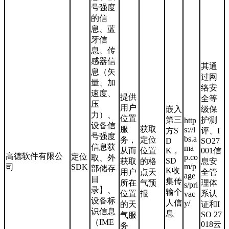
号强度
的信
息、蓝
牙信
息、传
感器信
其通
息（矢
过网
量、加
络安
速度、
提供
全等
压
用户
嵌入
级保
力）、
位置
第三
护测
http
设备信
服
获取
s://l
方S
评、I
号强度
bs.a
务，
定位
D
SO27
信息获
ma
从而
位置
K，
001信
高德软件有限公
定位
p.co
取、外
SD
获取
的格
息安
m/p
司
SDK
部储存
K收
用户
点天
全管
age
目
集传
所在
气预
理体
s/pri
录】、
输个
位置
报
系认
vac
设备标
人信
y/
的天
证和I
识信息
息
SO 27
气服
（IME
018云
务