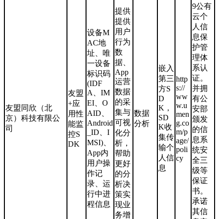
9公有
提供
云个
提供
人信
用户
设备M
息保
行为
AC地
护管
数
址、唯
理体
据、
一设备
系认
嵌入
App
标识码
证。
第三
http
运营
(IDF
s://
并拥
方S
数据
A、IM
友盟
ww
D
有公
的采
EI、O
+应
w.u
友盟同欣（北
K，
安部
集与
AID、
数据
用性
men
SD
京）科技有限公
颁发
可视
Android
g.co
分析
能监
K收
司
的信
m/p
_ID、I
化分
控S
集传
息系
age/
MSI)、
析，
DK
输个
poli
统安
App内
帮助
人信
cy
全三
用户操
更好
息
级等
作记
的分
保证
录、运
析决
书。
行中进
策实
承诺
程信息
现业
其信
务增