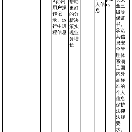
App内
帮助
人信
cy
全三
用户操
更好
息
级等
作记
的分
保证
录、运
析决
书。
行中进
策实
承诺
程信息
现业
其信
务增
息安
长
全管
理体
系满
足国
内外
高标
准的
个人
信息
保护
法律
法规
要
求。