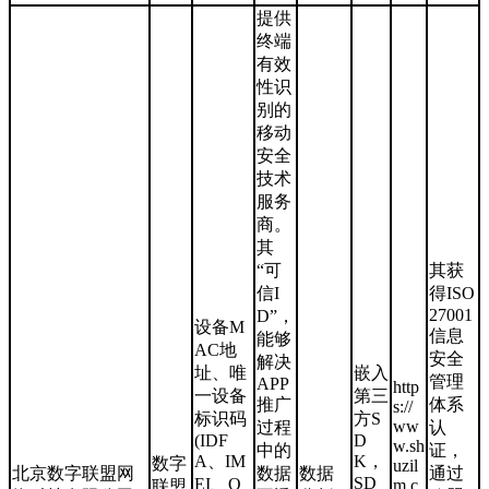
提供
终端
有效
性识
别的
移动
安全
技术
服务
商。
其
“可
其获
信I
得ISO
27001
D”，
设备M
信息
能够
AC地
安全
解决
址、唯
嵌入
管理
APP
http
一设备
第三
推广
体系
s://
标识码
方S
ww
过程
认
(IDF
D
w.sh
中的
证，
A、IM
K，
数字
uzil
北京数字联盟网
数据
数据
通过
SD
EI、O
m.c
联盟