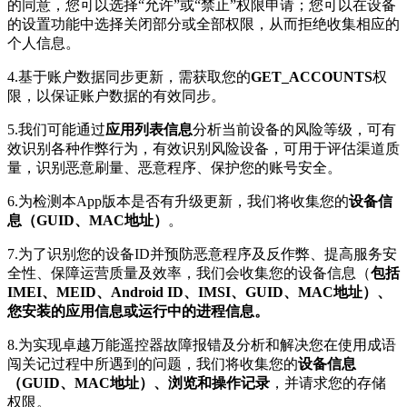
的同意，您可以选择“允许”或“禁止”权限申请；您可以在设备
的设置功能中选择关闭部分或全部权限，从而拒绝收集相应的
个人信息。
4.基于账户数据同步更新，需获取您的
GET_ACCOUNTS
权
限，以保证账户数据的有效同步。
5.我们可能通过
应用列表信息
分析当前设备的风险等级，可有
效识别各种作弊行为，有效识别风险设备，可用于评估渠道质
量，识别恶意刷量、恶意程序、保护您的账号安全。
6.为检测本App版本是否有升级更新，我们将收集您的
设备信
息（GUID、MAC地址）
。
7.为了识别您的设备ID并预防恶意程序及反作弊、提高服务安
全性、保障运营质量及效率，我们会收集您的设备信息（
包括
IMEI、MEID、Android ID、IMSI、GUID、MAC地址）、
您安装的应用信息或运行中的进程信息。
8.为实现卓越万能遥控器故障报错及分析和解决您在使用成语
闯关记过程中所遇到的问题，我们将收集您的
设备信息
（GUID、MAC地址）、浏览和操作记录
，并请求您的存储
权限。