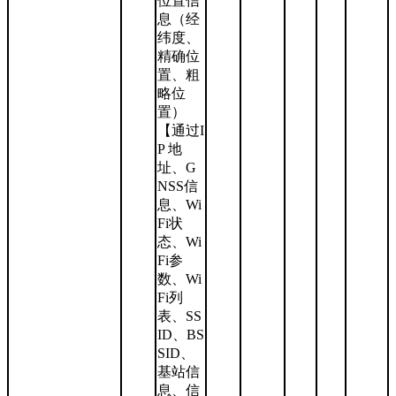
位置信
息（经
纬度、
精确位
置、粗
略位
置）
【通过I
P 地
址、G
NSS信
息、Wi
Fi状
态、Wi
Fi参
数、Wi
Fi列
表、SS
ID、BS
SID、
基站信
息、信