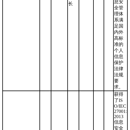
息安
长
全管
理体
系满
足国
内外
高标
准的
个人
信息
保护
法律
法规
要
求。
获得
了IS
O/IEC
27001:
2013
信息
安全