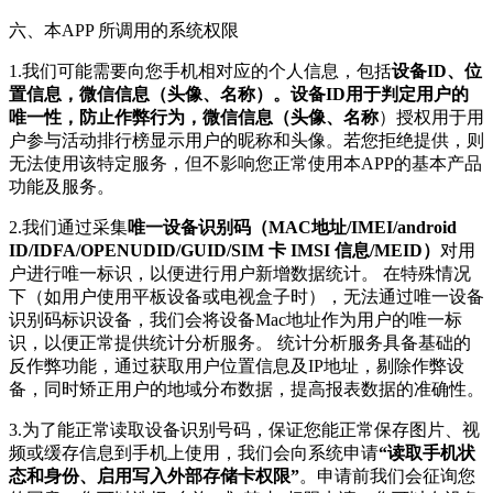
六、本APP 所调用的系统权限
1.我们可能需要向您手机相对应的个人信息，包括
设备ID、位
置信息，微信信息（头像、名称）。设备ID用于判定用户的
唯一性，防止作弊行为，微信信息（头像、名称
）授权用于用
户参与活动排行榜显示用户的昵称和头像。若您拒绝提供，则
无法使用该特定服务，但不影响您正常使用本APP的基本产品
功能及服务。
2.我们通过采集
唯一设备识别码（MAC地址/IMEI/android
ID/IDFA/OPENUDID/GUID/SIM 卡 IMSI 信息/MEID）
对用
户进行唯一标识，以便进行用户新增数据统计。 在特殊情况
下（如用户使用平板设备或电视盒子时），无法通过唯一设备
识别码标识设备，我们会将设备Mac地址作为用户的唯一标
识，以便正常提供统计分析服务。 统计分析服务具备基础的
反作弊功能，通过获取用户位置信息及IP地址，剔除作弊设
备，同时矫正用户的地域分布数据，提高报表数据的准确性。
3.为了能正常读取设备识别号码，保证您能正常保存图片、视
频或缓存信息到手机上使用，我们会向系统申请
“读取手机状
态和身份、启用写入外部存储卡权限”
。申请前我们会征询您