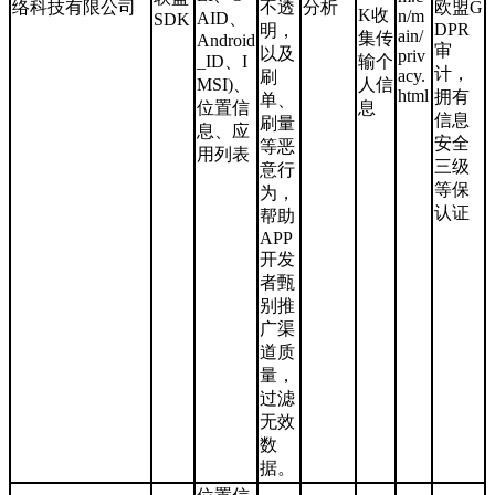
络科技有限公司
不透
分析
欧盟G
K收
n/m
AID、
SDK
DPR
明，
ain/
集传
Android
审
以及
priv
_ID、I
输个
计，
acy.
刷
MSI)、
人信
html
拥有
单、
位置信
息
信息
刷量
息、应
安全
等恶
用列表
三级
意行
等保
为，
认证
帮助
APP
开发
者甄
别推
广渠
道质
量，
过滤
无效
数
据。