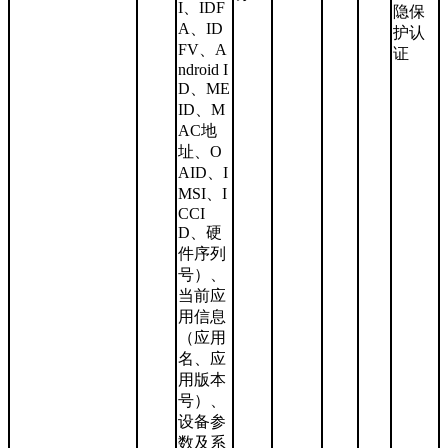
I、IDF
隐保
A、ID
护认
FV、A
证
ndroid I
D、ME
ID、M
AC地
址、O
AID、I
MSI、I
CCI
D、硬
件序列
号）、
当前应
用信息
（应用
名、应
用版本
号）、
设备参
数及系