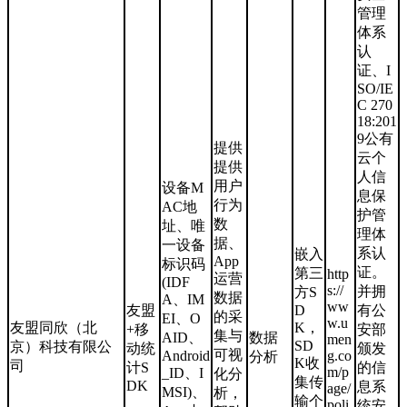
管理
体系
认
证、I
SO/IE
C 270
18:201
9公有
提供
云个
提供
人信
用户
设备M
息保
行为
AC地
护管
数
址、唯
理体
据、
一设备
系认
嵌入
App
标识码
证。
第三
http
运营
(IDF
s://
并拥
方S
数据
A、IM
ww
友盟
D
有公
的采
EI、O
w.u
友盟同欣（北
K，
+移
安部
集与
AID、
数据
men
SD
京）科技有限公
动统
颁发
可视
Android
g.co
分析
K收
司
计S
的信
m/p
_ID、I
化分
集传
DK
息系
age/
MSI)、
析，
输个
poli
统安