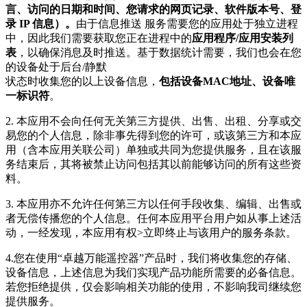
言、访问的日期和时间、您请求的网页记录、软件版本号、登
录 IP 信息）。
由于信息推送 服务需要您的应用处于独立进程
中，因此我们需要获取您正在进程中的
应用程序/应用安装列
表
，以确保消息及时推送。基于数据统计需要，我们也会在您
的设备处于后台/静默
状态时收集您的以上设备信息，
包括设备MAC地址、设备唯
一标识符
。
2. 本应用不会向任何无关第三方提供、出售、出租、分享或交
易您的个人信息，除非事先得到您的许可，或该第三方和本应
用（含本应用关联公司）单独或共同为您提供服务，且在该服
务结束后，其将被禁止访问包括其以前能够访问的所有这些资
料。
3. 本应用亦不允许任何第三方以任何手段收集、编辑、出售或
者无偿传播您的个人信息。任何本应用平台用户如从事上述活
动，一经发现，本应用有权>立即终止与该用户的服务条款。
4.您在使用“卓越万能遥控器”产品时，我们将收集您的存储、
设备信息，上述信息为我们实现产品功能所需要的必备信息。
若您拒绝提供，仅会影响相关功能的使用，不影响我司继续您
提供服务。