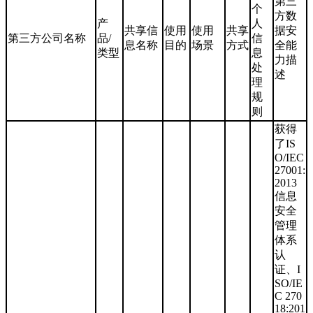
第三
个
方数
产
人
共享信
使用
使用
共享
据安
第三方公司名称
品/
信
息名称
目的
场景
方式
全能
类型
息
力描
处
述
理
规
则
获得
了IS
O/IEC
27001:
2013
信息
安全
管理
体系
认
证、I
SO/IE
C 270
18:201